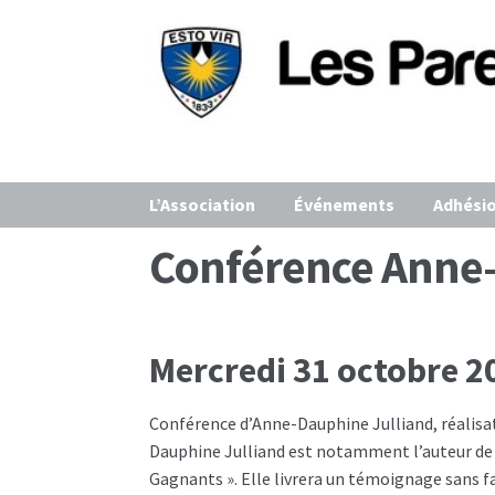
Aller
Aller
à
au
la
contenu
navigation
L’Association
Événements
Adhési
Conférence Anne-
Mercredi 31 octobre 2
Conférence d’Anne-Dauphine Julliand, réalisa
Dauphine Julliand est notamment l’auteur de « D
Gagnants ». Elle livrera un témoignage sans fa