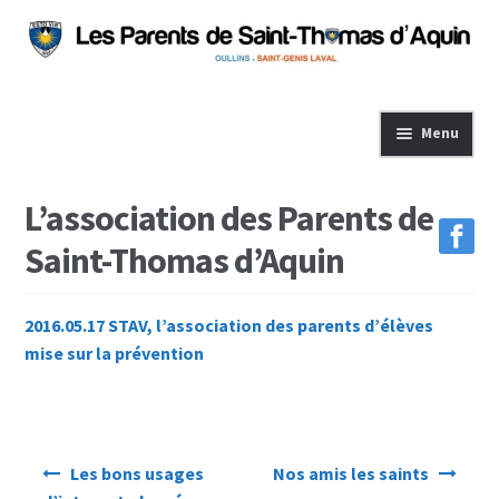
Aller
Aller
à
au
la
contenu
navigation
Menu
L’Association
L’association des Parents de
Événements
Saint-Thomas d’Aquin
Adhésion
Nos actions
2016.05.17 STAV, l’association des parents d’élèves
mise sur la prévention
Fournitures
Job dating
Forum revente
Navigation
Les bons usages
Nos amis les saints